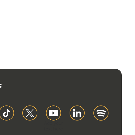
:
Add your
text here