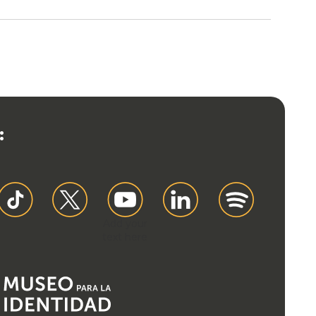
:
Add your
text here