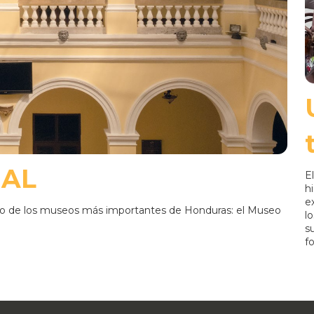
IAL
E
h
e
uno de los museos más importantes de Honduras: el Museo
l
s
f