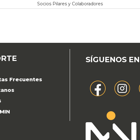
Socios Pilares y Colaboradores
ORTE
SÍGUENOS EN
tas Frecuentes
tanos
s
 MIN