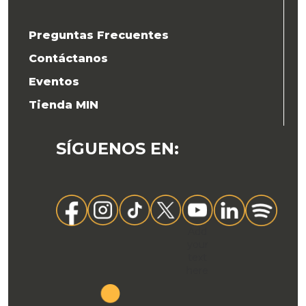
Preguntas Frecuentes
Contáctanos
Eventos
Tienda MIN
SÍGUENOS EN
:
Add
your
text
here