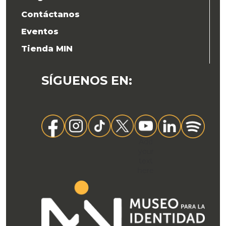
Contáctanos
Eventos
Tienda MIN
SÍGUENOS EN
:
Add
your
text
here