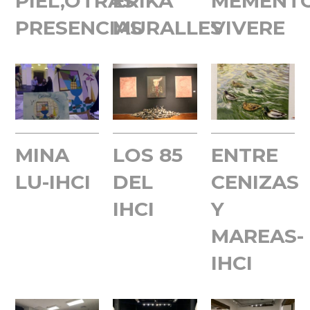
PIEL,OTRAS
ERIKA
MEMENT
PRESENCIAS
MURALLES
VIVERE
MINA
LOS 85
ENTRE
LU-IHCI
DEL
CENIZAS
IHCI
Y
MAREAS-
IHCI