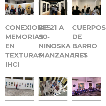
CONEXIONES
DE 21 A
CUERPOS
MEMORIAS
90-
DE
EN
NINOSKA
BARRO
TEXTURAS
MANZANARES
IHCI
IHCI