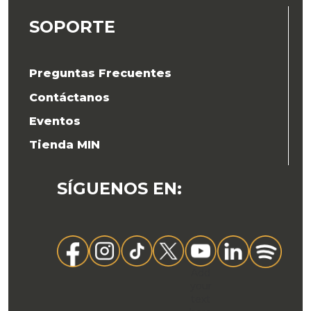
SOPORTE
Preguntas Frecuentes
Contáctanos
Eventos
Tienda MIN
SÍGUENOS EN
:
Add
your
text